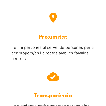
place
Proximitat
Tenim persones al servei de persones per a
ser propers/es i directes amb les famílies i
centres.
cloud_done
Transparència
La plataforma està preparada per tenir les