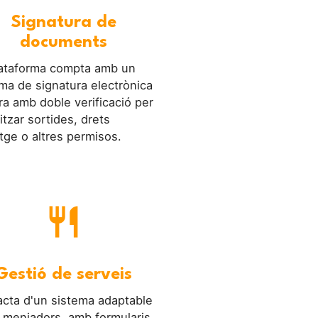
Signatura de
documents
lataforma compta amb un
ma de signatura electrònica
a amb doble verificació per
itzar sortides, drets
tge o altres permisos.
restaurant
Gestió de serveis
acta d'un sistema adaptable
 menjadors, amb formularis