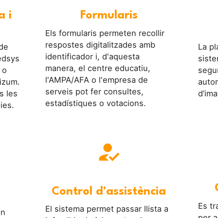
a i
Formularis
Els formularis permeten recollir
respostes digitalitzades amb
 de
La p
identificador i, d'aquesta
edsys
siste
manera, el centre educatiu,
 o
segur
l'AMPA/AFA o l'empresa de
izum.
autor
serveis pot fer consultes,
s les
d’ima
estadístiques o votacions.
ies.
how_to_reg
Control d'assistència
Es tr
El sistema permet passar llista a
en
per a