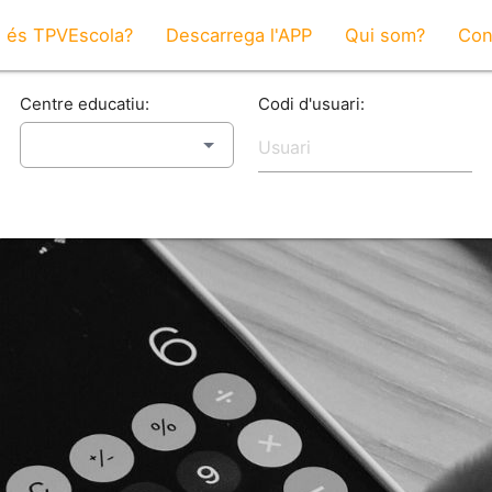
 és TPVEscola?
Descarrega l'APP
Qui som?
Con
Centre educatiu:
Codi d'usuari: