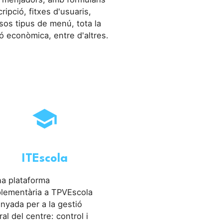
cripció, fitxes d'usuaris,
sos tipus de menú, tota la
ó econòmica, entre d'altres.
school
ITEscola
na plataforma
lementària a TPVEscola
nyada per a la gestió
ral del centre: control i