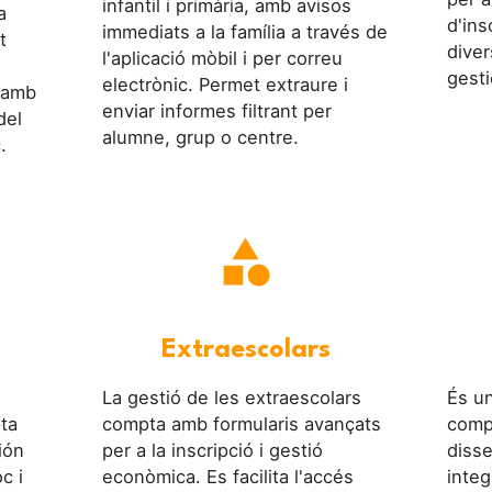
infantil i primària, amb avisos
a
d'ins
immediats a la família a través de
t
diver
l'aplicació mòbil i per correu
gesti
electrònic. Permet extraure i
a amb
enviar informes filtrant per
del
alumne, grup o centre.
.
category
Extraescolars
La gestió de les extraescolars
És u
pta
compta amb formularis avançats
comp
ión
per a la inscripció i gestió
disse
c i
econòmica. Es facilita l'accés
integ