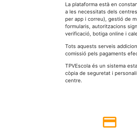
La plataforma està en constan
a les necessitats dels centre
per app i correu), gestió de m
formularis, autoritzacions si
verificació, botiga online i c
Tots aquests serveis addicion
comissió pels pagaments efect
TPVEscola és un sistema esta
còpia de seguretat i personal
centre.
credit_card