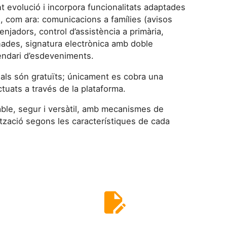
t evolució i incorpora funcionalitats adaptades
s, com ara: comunicacions a famílies (avisos
enjadors, control d’assistència a primària,
gnades, signatura electrònica amb doble
alendari d’esdeveniments.
als són gratuïts; únicament es cobra una
uats a través de la plataforma.
ble, segur i versàtil, amb mecanismes de
ització segons les característiques de cada
edit_document