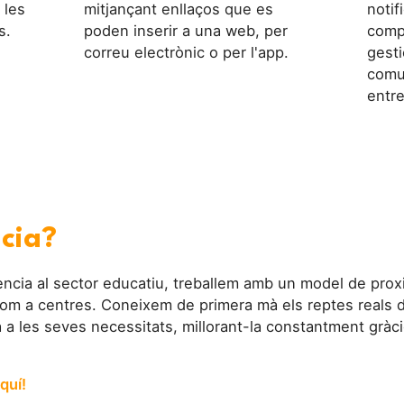
 les
mitjançant enllaços que es
notif
s.
poden inserir a una web, per
comp
correu electrònic o per l'app.
gesti
comu
entre
ncia?
cia al sector educatiu, treballem amb un model de proxi
om a centres. Coneixem de primera mà els reptes reals d
a a les seves necessitats, millorant-la constantment gràci
quí!