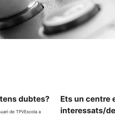
i tens dubtes?
Ets un centre 
interessats/d
suari de TPVEscola a