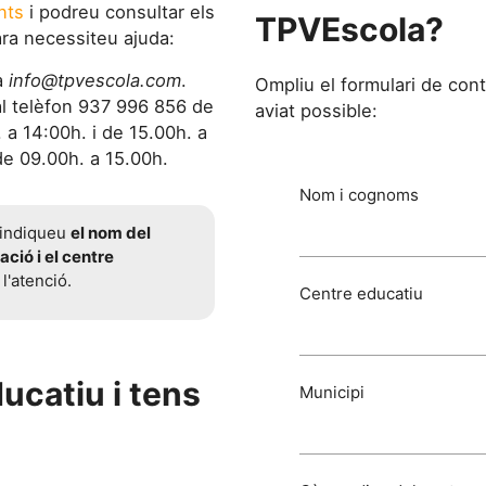
nts
i podreu consultar els
TPVEscola?
ra necessiteu ajuda:
a
info@tpvescola.com
.
Ompliu el formulari de con
 al telèfon 937 996 856 de
aviat possible:
. a 14:00h. i de 15.00h. a
de 09.00h. a 15.00h.
Nom i cognoms
 indiqueu
el nom del
ació i el centre
 l'atenció.
Centre educatiu
ucatiu i tens
Municipi