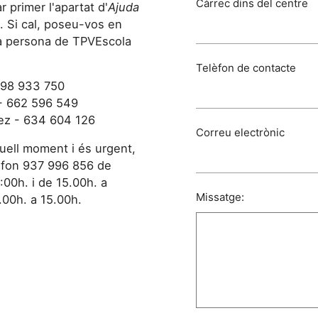
Càrrec dins del centre
primer l'apartat d'
Ajuda
. Si cal, poseu-vos en
a persona de TPVEscola
Telèfon de contacte
698 933 750
 - 662 596 549
ez - 634 604 126
Correu electrònic
uell moment i és urgent,
elèfon 937 996 856 de
:00h. i de 15.00h. a
Missatge:
.00h. a 15.00h.