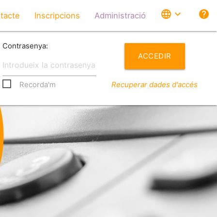
language
expand_more
help
tacte
Inscripcions
Administració
Contrasenya:
ACCEDIR
Recorda'm
Recuperar dades d'accés