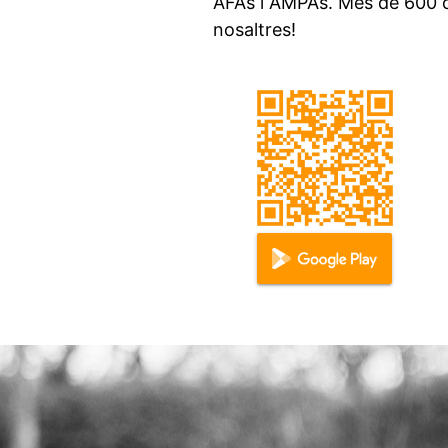
AFAs i AMPAs. Més de 600 c
nosaltres!