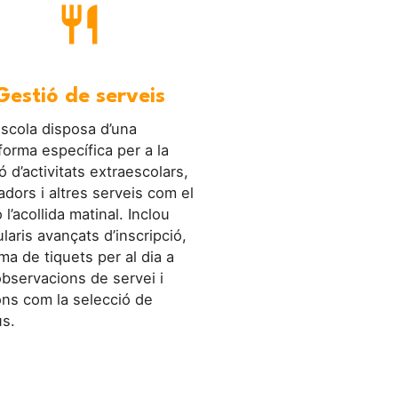
restaurant
Gestió de serveis
scola disposa d’una
forma específica per a la
ó d’activitats extraescolars,
dors i altres serveis com el
 l’acollida matinal. Inclou
laris avançats d’inscripció,
ma de tiquets per al dia a
observacions de servei i
ns com la selecció de
s.