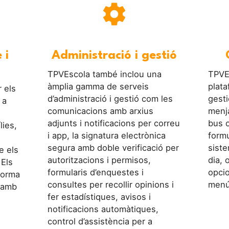
settings
 i
Administració i gestió
TPVEscola també inclou una
TPVE
àmplia gamma de serveis
plata
 els
d’administració i gestió com les
gesti
 a
comunicacions amb arxius
menja
adjunts i notificacions per correu
bus o
lies,
i app, la signatura electrònica
formu
segura amb doble verificació per
siste
e els
autoritzacions i permisos,
dia, 
 Els
formularis d’enquestes i
opcio
forma
consultes per recollir opinions i
menú
 amb
fer estadístiques, avisos i
notificacions automàtiques,
control d’assistència per a