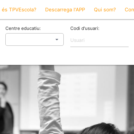
 és TPVEscola?
Descarrega l'APP
Qui som?
Con
Centre educatiu:
Codi d'usuari: