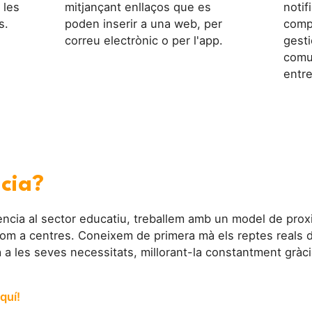
 les
mitjançant enllaços que es
notif
s.
poden inserir a una web, per
comp
correu electrònic o per l'app.
gesti
comu
entre
ncia?
cia al sector educatiu, treballem amb un model de proxi
om a centres. Coneixem de primera mà els reptes reals d
a a les seves necessitats, millorant-la constantment gràci
quí!