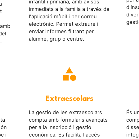
infantil i primària, amb avisos
a
d'ins
immediats a la família a través de
t
diver
l'aplicació mòbil i per correu
gesti
electrònic. Permet extraure i
a amb
enviar informes filtrant per
del
alumne, grup o centre.
.
category
Extraescolars
La gestió de les extraescolars
És u
pta
compta amb formularis avançats
comp
ión
per a la inscripció i gestió
disse
c i
econòmica. Es facilita l'accés
integ