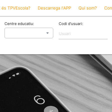
 és TPVEscola?
Descarrega l'APP
Qui som?
Con
Centre educatiu:
Codi d'usuari: