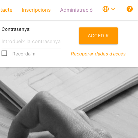
language
expand_more
help
tacte
Inscripcions
Administració
Contrasenya:
ACCEDIR
Recorda'm
Recuperar dades d'accés