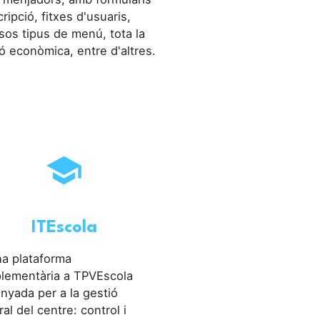
cripció, fitxes d'usuaris,
sos tipus de menú, tota la
ó econòmica, entre d'altres.
school
ITEscola
na plataforma
lementària a TPVEscola
nyada per a la gestió
ral del centre: control i