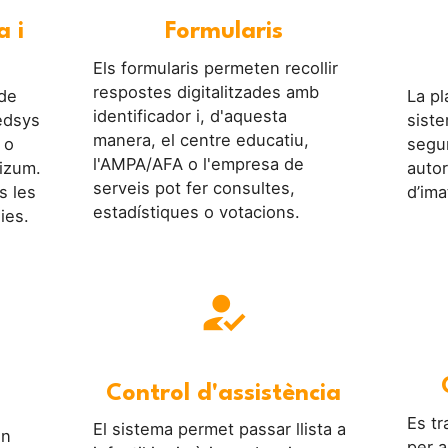
a i
Formularis
Els formularis permeten recollir
respostes digitalitzades amb
 de
La p
identificador i, d'aquesta
edsys
siste
manera, el centre educatiu,
 o
segur
l'AMPA/AFA o l'empresa de
izum.
autor
serveis pot fer consultes,
s les
d’ima
estadístiques o votacions.
ies.
how_to_reg
Control d'assistència
Es tr
El sistema permet passar llista a
en
per a