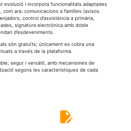
t evolució i incorpora funcionalitats adaptades
s, com ara: comunicacions a famílies (avisos
enjadors, control d’assistència a primària,
gnades, signatura electrònica amb doble
alendari d’esdeveniments.
als són gratuïts; únicament es cobra una
uats a través de la plataforma.
ble, segur i versàtil, amb mecanismes de
ització segons les característiques de cada
edit_document