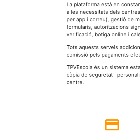
La plataforma està en constan
a les necessitats dels centre
per app i correu), gestió de m
formularis, autoritzacions si
verificació, botiga online i c
Tots aquests serveis addicion
comissió pels pagaments efect
TPVEscola és un sistema esta
còpia de seguretat i personal
centre.
credit_card