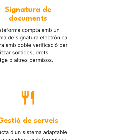
Signatura de
documents
lataforma compta amb un
ma de signatura electrònica
a amb doble verificació per
itzar sortides, drets
tge o altres permisos.
restaurant
Gestió de serveis
acta d'un sistema adaptable
 menjadors, amb formularis