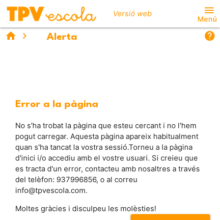
menu
Versió web
Menú
home
chevron_right
help
warning
Alerta
Error a la pàgina
No s'ha trobat la pàgina que esteu cercant i no l'hem
pogut carregar. Aquesta pàgina apareix habitualment
quan s'ha tancat la vostra sessió.Torneu a la pàgina
d'inici i/o accediu amb el vostre usuari. Si creieu que
es tracta d'un error, contacteu amb nosaltres a través
del telèfon: 937996856, o al correu
info@tpvescola.com.
Moltes gràcies i disculpeu les molèsties!