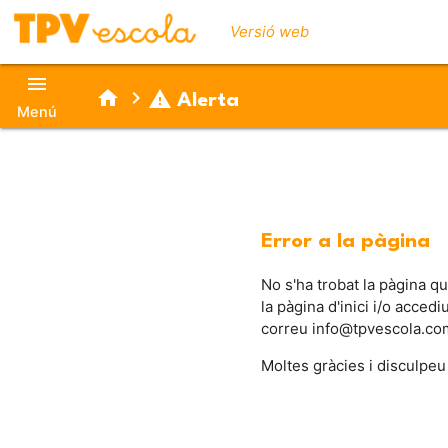
Versió web
menu
home
chevron_right
warning
Alerta
Menú
Error a la pàgina
No s'ha trobat la pàgina q
la pàgina d'inici i/o acced
correu info@tpvescola.co
Moltes gràcies i disculpeu