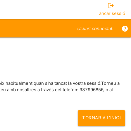
logout
Tancar sessió
help
Usuari connectat:
eix habitualment quan s'ha tancat la vostra sessió.Torneu a
acteu amb nosaltres a través del telèfon: 937996856, o al
TORNAR A L'INICI