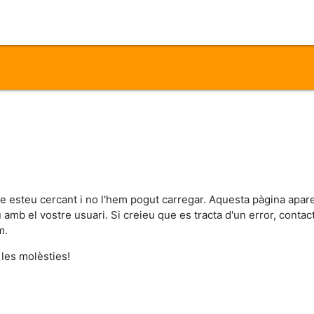
ue esteu cercant i no l'hem pogut carregar. Aquesta pàgina apar
iu amb el vostre usuari. Si creieu que es tracta d'un error, cont
m.
 les molèsties!