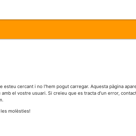
ue esteu cercant i no l'hem pogut carregar. Aquesta pàgina apar
iu amb el vostre usuari. Si creieu que es tracta d'un error, cont
m.
 les molèsties!