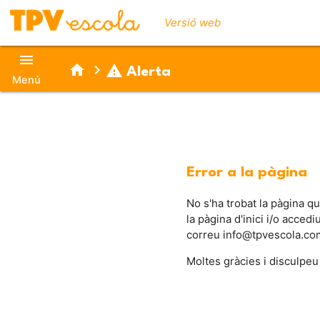
Versió web
menu
home
chevron_right
warning
Alerta
Menú
Error a la pàgina
No s'ha trobat la pàgina q
la pàgina d'inici i/o acced
correu info@tpvescola.co
Moltes gràcies i disculpeu