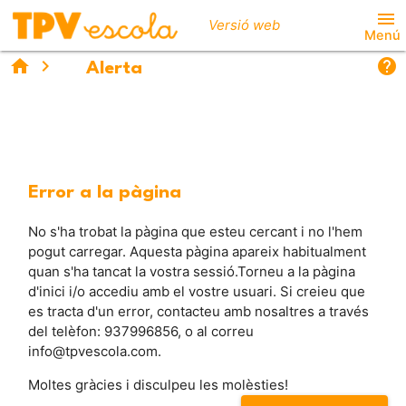
menu
Versió web
Menú
home
chevron_right
help
warning
Alerta
Error a la pàgina
No s'ha trobat la pàgina que esteu cercant i no l'hem
pogut carregar. Aquesta pàgina apareix habitualment
quan s'ha tancat la vostra sessió.Torneu a la pàgina
d'inici i/o accediu amb el vostre usuari. Si creieu que
es tracta d'un error, contacteu amb nosaltres a través
del telèfon: 937996856, o al correu
info@tpvescola.com.
Moltes gràcies i disculpeu les molèsties!