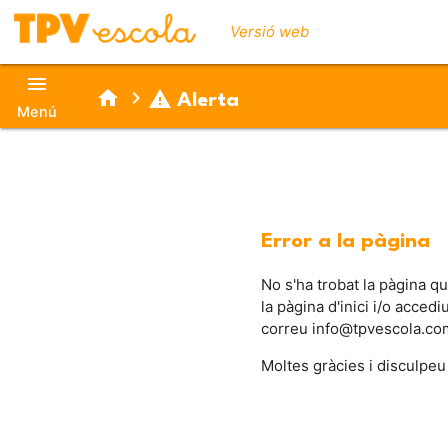
Versió web
menu
home
chevron_right
warning
Alerta
Menú
Error a la pàgina
No s'ha trobat la pàgina q
la pàgina d'inici i/o acced
correu info@tpvescola.co
Moltes gràcies i disculpeu