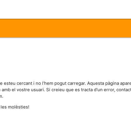
ue esteu cercant i no l'hem pogut carregar. Aquesta pàgina apar
iu amb el vostre usuari. Si creieu que es tracta d'un error, cont
m.
 les molèsties!