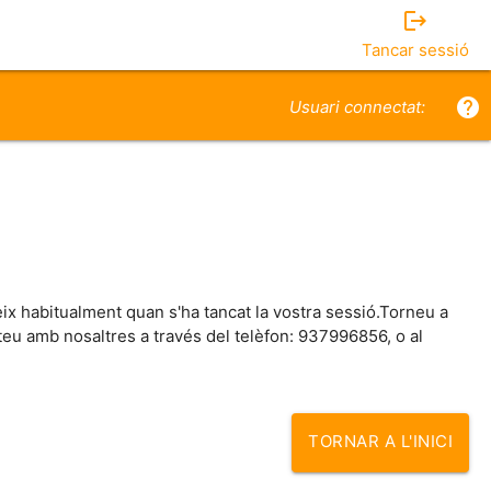
logout
Tancar sessió
help
Usuari connectat:
eix habitualment quan s'ha tancat la vostra sessió.Torneu a
acteu amb nosaltres a través del telèfon: 937996856, o al
TORNAR A L'INICI